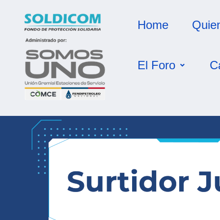
Home
Quie
El Foro
C