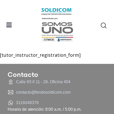
[tutor_instructor_registration_form]
Contacto
Calle 93 # 11 - 26. Oficina 404
contacto@fondosoldicom.com
3116048376
Horario de atención: 8:00 a.m. / 5:00 p.m.