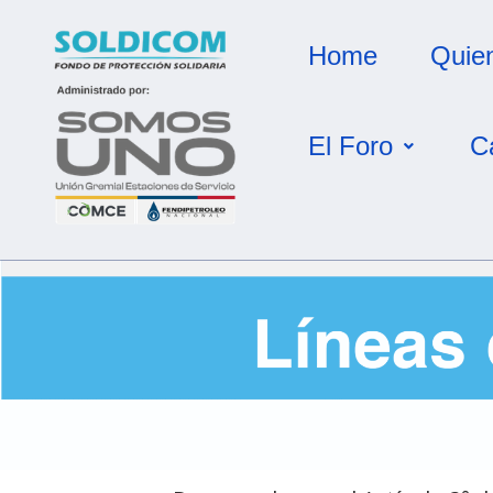
Home
Quie
El Foro
C