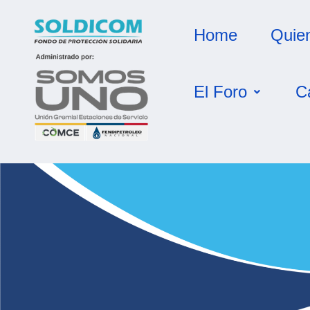
Home
Quie
El Foro
C