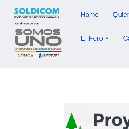
Home
Quie
El Foro
C